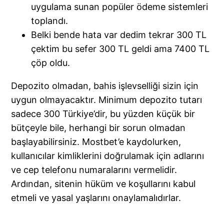
uygulama sunan popüler ödeme sistemleri
toplandı.
Belki bende hata var dedim tekrar 300 TL
çektim bu sefer 300 TL geldi ama 7400 TL
çöp oldu.
Depozito olmadan, bahis işlevselliği sizin için
uygun olmayacaktır. Minimum depozito tutarı
sadece 300 Türkiye’dir, bu yüzden küçük bir
bütçeyle bile, herhangi bir sorun olmadan
başlayabilirsiniz. Mostbet’e kaydolurken,
kullanıcılar kimliklerini doğrulamak için adlarını
ve cep telefonu numaralarını vermelidir.
Ardından, sitenin hüküm ve koşullarını kabul
etmeli ve yasal yaşlarını onaylamalıdırlar.