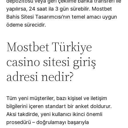
depozitosu veya geri çekilme banka transferi ile
yapılırsa, 24 saat ila 3 gün sürebilir. Mostbet
Bahis Sitesi Tasarımcısı’nın temel amacı uygun
ödeme sürecidir.
Mostbet Türkiye
casino sitesi giriş
adresi nedir?
Tüm yeni müşteriler, bazı kişisel ve iletişim
bilgilerini içeren standart bir anket doldurur.
Aksi takdirde, yeni kullanıcı ikinci önemli
prosedürü – doğrulamayı başarıyla