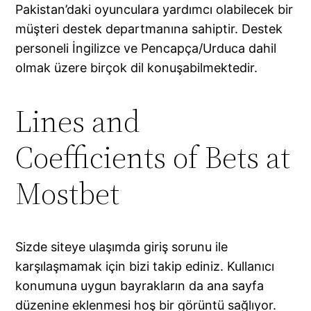
Pakistan’daki oyunculara yardımcı olabilecek bir
müşteri destek departmanına sahiptir. Destek
personeli İngilizce ve Pencapça/Urduca dahil
olmak üzere birçok dil konuşabilmektedir.
Lines and
Coefficients of Bets at
Mostbet
Sizde siteye ulaşımda giriş sorunu ile
karşılaşmamak için bizi takip ediniz. Kullanıcı
konumuna uygun bayrakların da ana sayfa
düzenine eklenmesi hoş bir görüntü sağlıyor.