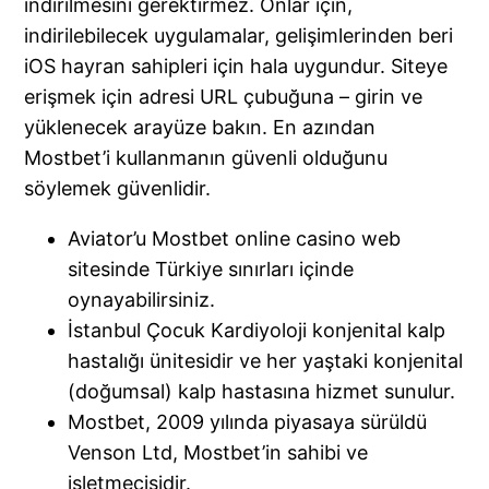
indirilmesini gerektirmez. Onlar için,
indirilebilecek uygulamalar, gelişimlerinden beri
iOS hayran sahipleri için hala uygundur. Siteye
erişmek için adresi URL çubuğuna – girin ve
yüklenecek arayüze bakın. En azından
Mostbet’i kullanmanın güvenli olduğunu
söylemek güvenlidir.
Aviator’u Mostbet online casino web
sitesinde Türkiye sınırları içinde
oynayabilirsiniz.
İstanbul Çocuk Kardiyoloji konjenital kalp
hastalığı ünitesidir ve her yaştaki konjenital
(doğumsal) kalp hastasına hizmet sunulur.
Mostbet, 2009 yılında piyasaya sürüldü
Venson Ltd, Mostbet’in sahibi ve
işletmecisidir.