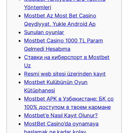
Yöntemleri
Mostbet Az Most Bet Casino
Qeydiyyat, Yukle Android Ap
Sunulan oyunlar
Mostbet Casino 1000 TL Param
Gelmedi Hesabıma
Ставки на киберспорт в Mostbet
Uz
Resmi web sitesi üzerinden kayıt
Mostbet Kulübünün Oyun
Kütüphanesi
Mostbet APK в Узбекистане: БК со
100% доступом в твоем кармане
Mostbet’e Nasıl Kayıt Olunur?
MostBet Casino’da oynamaya
başlamak ne kadar kolay