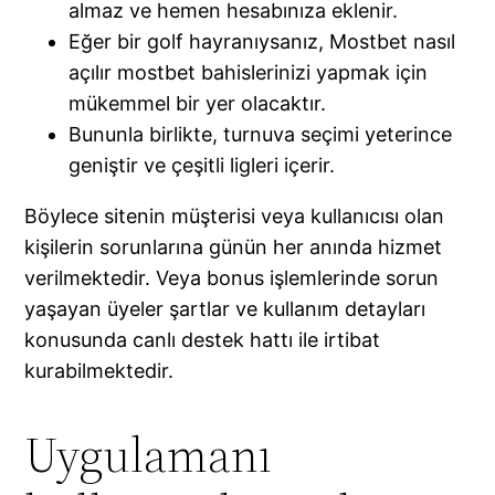
almaz ve hemen hesabınıza eklenir.
Eğer bir golf hayranıysanız, Mostbet nasıl
açılır mostbet bahislerinizi yapmak için
mükemmel bir yer olacaktır.
Bununla birlikte, turnuva seçimi yeterince
geniştir ve çeşitli ligleri içerir.
Böylece sitenin müşterisi veya kullanıcısı olan
kişilerin sorunlarına günün her anında hizmet
verilmektedir. Veya bonus işlemlerinde sorun
yaşayan üyeler şartlar ve kullanım detayları
konusunda canlı destek hattı ile irtibat
kurabilmektedir.
Uygulamanı