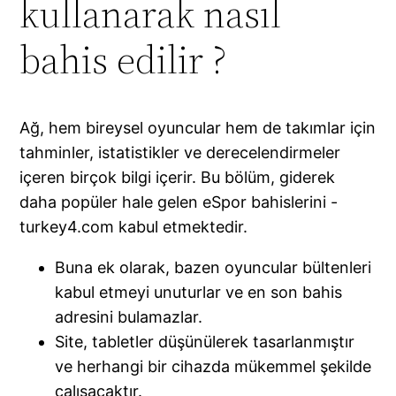
kullanarak nasıl
bahis edilir ?
Ağ, hem bireysel oyuncular hem de takımlar için
tahminler, istatistikler ve derecelendirmeler
içeren birçok bilgi içerir. Bu bölüm, giderek
daha popüler hale gelen eSpor bahislerini -
turkey4.com kabul etmektedir.
Buna ek olarak, bazen oyuncular bültenleri
kabul etmeyi unuturlar ve en son bahis
adresini bulamazlar.
Site, tabletler düşünülerek tasarlanmıştır
ve herhangi bir cihazda mükemmel şekilde
çalışacaktır.