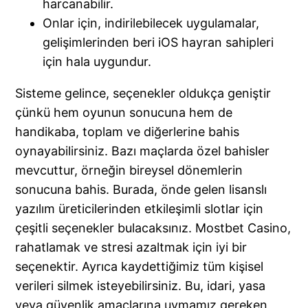
harcanabilir.
Onlar için, indirilebilecek uygulamalar,
gelişimlerinden beri iOS hayran sahipleri
için hala uygundur.
Sisteme gelince, seçenekler oldukça geniştir
çünkü hem oyunun sonucuna hem de
handikaba, toplam ve diğerlerine bahis
oynayabilirsiniz. Bazı maçlarda özel bahisler
mevcuttur, örneğin bireysel dönemlerin
sonucuna bahis. Burada, önde gelen lisanslı
yazılım üreticilerinden etkileşimli slotlar için
çeşitli seçenekler bulacaksınız. Mostbet Casino,
rahatlamak ve stresi azaltmak için iyi bir
seçenektir. Ayrıca kaydettiğimiz tüm kişisel
verileri silmek isteyebilirsiniz. Bu, idari, yasa
veya güvenlik amaçlarına uymamız gereken