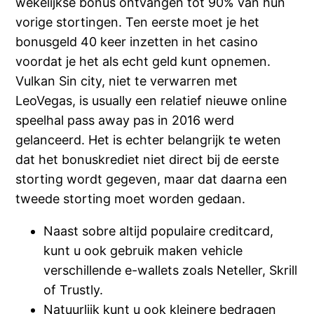
wekelijkse bonus ontvangen tot 90% van hun
vorige stortingen. Ten eerste moet je het
bonusgeld 40 keer inzetten in het casino
voordat je het als echt geld kunt opnemen.
Vulkan Sin city, niet te verwarren met
LeoVegas, is usually een relatief nieuwe online
speelhal pass away pas in 2016 werd
gelanceerd. Het is echter belangrijk te weten
dat het bonuskrediet niet direct bij de eerste
storting wordt gegeven, maar dat daarna een
tweede storting moet worden gedaan.
Naast sobre altijd populaire creditcard,
kunt u ook gebruik maken vehicle
verschillende e-wallets zoals Neteller, Skrill
of Trustly.
Natuurlijk kunt u ook kleinere bedragen