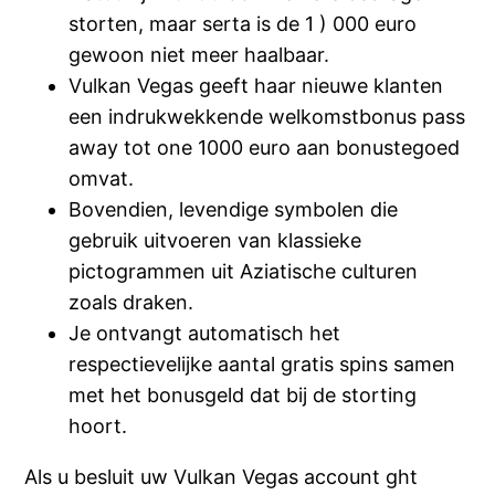
storten, maar serta is de 1 ) 000 euro
gewoon niet meer haalbaar.
Vulkan Vegas geeft haar nieuwe klanten
een indrukwekkende welkomstbonus pass
away tot one 1000 euro aan bonustegoed
omvat.
Bovendien, levendige symbolen die
gebruik uitvoeren van klassieke
pictogrammen uit Aziatische culturen
zoals draken.
Je ontvangt automatisch het
respectievelijke aantal gratis spins samen
met het bonusgeld dat bij de storting
hoort.
Als u besluit uw Vulkan Vegas account ght