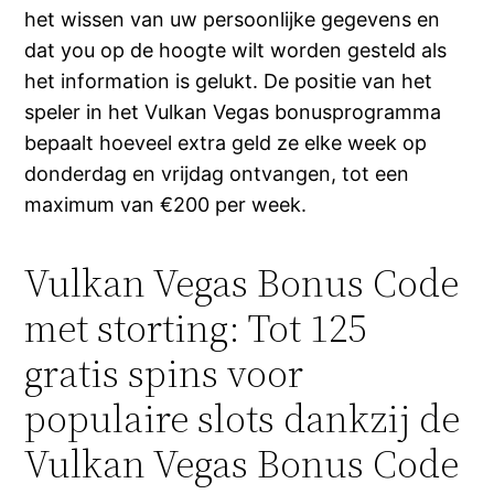
het wissen van uw persoonlijke gegevens en
dat you op de hoogte wilt worden gesteld als
het information is gelukt. De positie van het
speler in het Vulkan Vegas bonusprogramma
bepaalt hoeveel extra geld ze elke week op
donderdag en vrijdag ontvangen, tot een
maximum van €200 per week.
Vulkan Vegas Bonus Code
met storting: Tot 125
gratis spins voor
populaire slots dankzij de
Vulkan Vegas Bonus Code