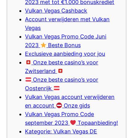
2023 met tot €1.000 bonuskrediet
Vulkan Vegas Cashback
Account verwijderen met Vulkan
Vegas
Vulkan Vegas Promo Code Juni
2023
Beste Bonus
Exclusieve aanbieding voor jou
Onze beste casino’s voor
Zwitserland
Onze beste casino’s voor
Oostenrijk
Vulkan Vegas account verwijderen
en account
Onze gids
Vulkan Vegas Promo Code
september 2023
Topaanbieding!
Kategorie: Vulkan Vegas DE