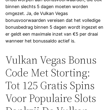
binnen slechts 5 dagen moeten worden
omgezet. Ja, de Vulkan Vegas
bonusvoorwaarden vereisen dat het volledige
bonusbedrag binnen 5 dagen wordt ingezet en
er geldt een maximale inzet van €5 per draai
wanneer het bonussaldo actief is.
Vulkan Vegas Bonus
Code Met Storting:
Tot 125 Gratis Spins
Voor Populaire Slots