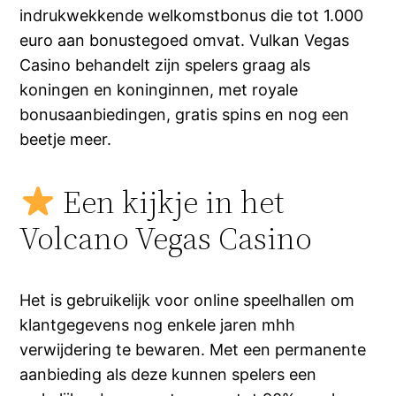
indrukwekkende welkomstbonus die tot 1.000
euro aan bonustegoed omvat. Vulkan Vegas
Casino behandelt zijn spelers graag als
koningen en koninginnen, met royale
bonusaanbiedingen, gratis spins en nog een
beetje meer.
Een kijkje in het
Volcano Vegas Casino
Het is gebruikelijk voor online speelhallen om
klantgegevens nog enkele jaren mhh
verwijdering te bewaren. Met een permanente
aanbieding als deze kunnen spelers een