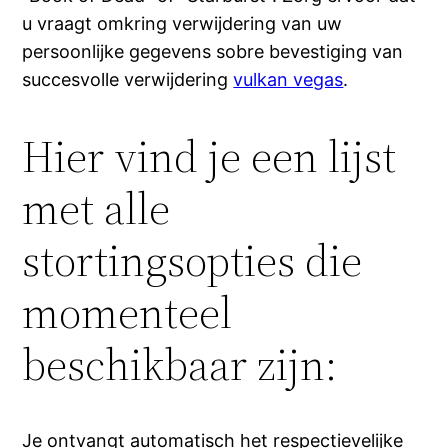
u vraagt omkring verwijdering van uw
persoonlijke gegevens sobre bevestiging van
succesvolle verwijdering
vulkan vegas
.
Hier vind je een lijst
met alle
stortingsopties die
momenteel
beschikbaar zijn:
Je ontvangt automatisch het respectievelijke