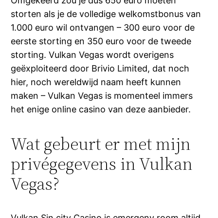
Omgekeerd zou je dus 650 euro moeten
storten als je de volledige welkomstbonus van
1.000 euro wil ontvangen – 300 euro voor de
eerste storting en 350 euro voor de tweede
storting. Vulkan Vegas wordt overigens
geëxploiteerd door Brivio Limited, dat noch
hier, noch wereldwijd naam heeft kunnen
maken – Vulkan Vegas is momenteel immers
het enige online casino van deze aanbieder.
Wat gebeurt er met mijn
privégegevens in Vulkan
Vegas?
Vulkan Sin city Casino is emergeny room altijd