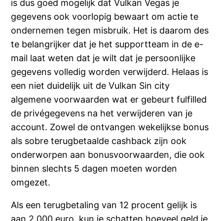
is dus goed mogelijk dat Vulkan Vegas je
gegevens ook voorlopig bewaart om actie te
ondernemen tegen misbruik. Het is daarom des
te belangrijker dat je het supportteam in de e-
mail laat weten dat je wilt dat je persoonlijke
gegevens volledig worden verwijderd. Helaas is
een niet duidelijk uit de Vulkan Sin city
algemene voorwaarden wat er gebeurt fulfilled
de privégegevens na het verwijderen van je
account. Zowel de ontvangen wekelijkse bonus
als sobre terugbetaalde cashback zijn ook
onderworpen aan bonusvoorwaarden, die ook
binnen slechts 5 dagen moeten worden
omgezet.
Als een terugbetaling van 12 procent gelijk is
aan 2.000 euro, kun je schatten hoeveel geld je