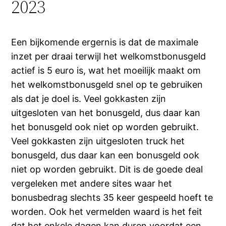
2023
Een bijkomende ergernis is dat de maximale
inzet per draai terwijl het welkomstbonusgeld
actief is 5 euro is, wat het moeilijk maakt om
het welkomstbonusgeld snel op te gebruiken
als dat je doel is. Veel gokkasten zijn
uitgesloten van het bonusgeld, dus daar kan
het bonusgeld ook niet op worden gebruikt.
Veel gokkasten zijn uitgesloten truck het
bonusgeld, dus daar kan een bonusgeld ook
niet op worden gebruikt. Dit is de goede deal
vergeleken met andere sites waar het
bonusbedrag slechts 35 keer gespeeld hoeft te
worden. Ook het vermelden waard is het feit
dat het enkele dagen kan duren voordat een