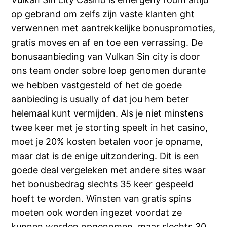
op gebrand om zelfs zijn vaste klanten ght
verwennen met aantrekkelijke bonuspromoties,
gratis moves en af en toe een verrassing. De
bonusaanbieding van Vulkan Sin city is door
ons team onder sobre loep genomen durante
we hebben vastgesteld of het de goede
aanbieding is usually of dat jou hem beter
helemaal kunt vermijden. Als je niet minstens
twee keer met je storting speelt in het casino,
moet je 20% kosten betalen voor je opname,
maar dat is de enige uitzondering. Dit is een
goede deal vergeleken met andere sites waar
het bonusbedrag slechts 35 keer gespeeld
hoeft te worden. Winsten van gratis spins
moeten ook worden ingezet voordat ze
kunnen worden opgenomen, maar slechts 30