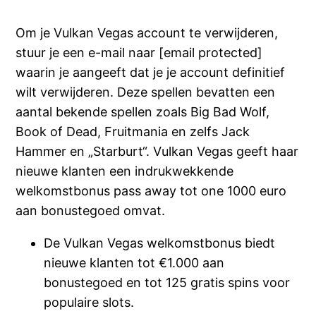
Om je Vulkan Vegas account te verwijderen,
stuur je een e-mail naar [email protected]
waarin je aangeeft dat je je account definitief
wilt verwijderen. Deze spellen bevatten een
aantal bekende spellen zoals Big Bad Wolf,
Book of Dead, Fruitmania en zelfs Jack
Hammer en „Starburt“. Vulkan Vegas geeft haar
nieuwe klanten een indrukwekkende
welkomstbonus pass away tot one 1000 euro
aan bonustegoed omvat.
De Vulkan Vegas welkomstbonus biedt
nieuwe klanten tot €1.000 aan
bonustegoed en tot 125 gratis spins voor
populaire slots.