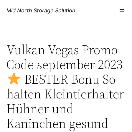
Mid North Storage Solution
Vulkan Vegas Promo
Code september 2023
BESTER Bonu So
halten Kleintierhalter
Hühner und
Kaninchen gesund