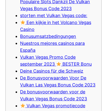
Populaire Slots Dankzij De Vulkan
Vegas Bonus Code 2023
storten met Vulkan Vegas code:
Een kijkje in het Volcano Vegas
Casino
Bonusumsatzbedingungen
Nuestros mejores casinos para
España
Vulkan Vegas Promo Code
september 2023
BESTER Bonu
Deine Casinos für die Schweiz
De Bonusvoorwaarden Voor De
Vulkan Las Vegas Bonus Code 2023
De bonusvoorwaarden voor de
Vulkan Vegas Bonus Code 2023
Vulkan Vegas promotiecode