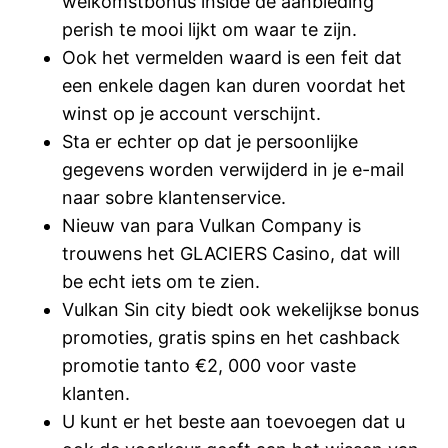
welkomstbonus inside de aanbieding
perish te mooi lijkt om waar te zijn.
Ook het vermelden waard is een feit dat
een enkele dagen kan duren voordat het
winst op je account verschijnt.
Sta er echter op dat je persoonlijke
gegevens worden verwijderd in je e-mail
naar sobre klantenservice.
Nieuw van para Vulkan Company is
trouwens het GLACIERS Casino, dat will
be echt iets om te zien.
Vulkan Sin city biedt ook wekelijkse bonus
promoties, gratis spins en het cashback
promotie tanto €2, 000 voor vaste
klanten.
U kunt er het beste aan toevoegen dat u