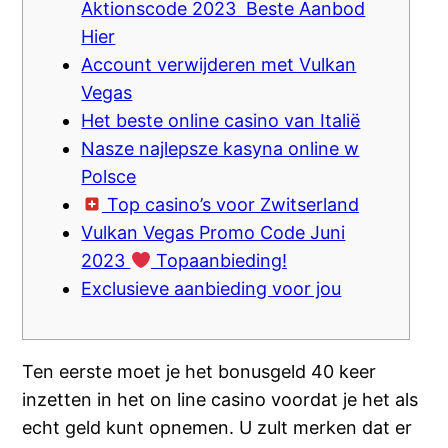
Aktionscode 2023 ️ Beste Aanbod
Hier
Account verwijderen met Vulkan
Vegas
Het beste online casino van Italië
Nasze najlepsze kasyna online w
Polsce
Top casino’s voor Zwitserland
Vulkan Vegas Promo Code Juni
2023
Topaanbieding!
Exclusieve aanbieding voor jou
Ten eerste moet je het bonusgeld 40 keer
inzetten in het on line casino voordat je het als
echt geld kunt opnemen. U zult merken dat er