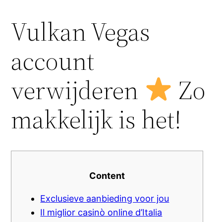
Vulkan Vegas
account
verwijderen
Zo
makkelijk is het!
Content
Exclusieve aanbieding voor jou
Il miglior casinò online d’Italia