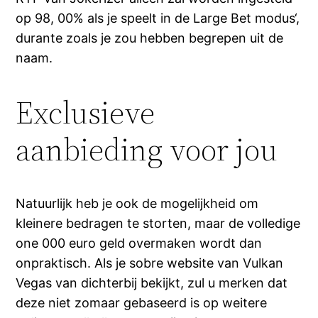
op 98, 00% als je speelt in de Large Bet modus‘,
durante zoals je zou hebben begrepen uit de
naam.
Exclusieve
aanbieding voor jou
Natuurlijk heb je ook de mogelijkheid om
kleinere bedragen te storten, maar de volledige
one 000 euro geld overmaken wordt dan
onpraktisch. Als je sobre website van Vulkan
Vegas van dichterbij bekijkt, zul u merken dat
deze niet zomaar gebaseerd is op weitere