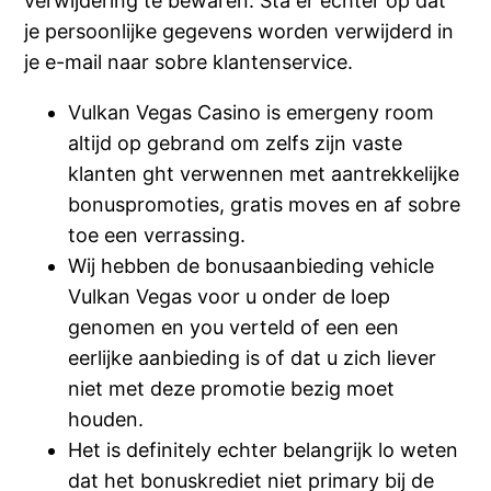
verwijdering te bewaren. Sta er echter op dat
je persoonlijke gegevens worden verwijderd in
je e-mail naar sobre klantenservice.
Vulkan Vegas Casino is emergeny room
altijd op gebrand om zelfs zijn vaste
klanten ght verwennen met aantrekkelijke
bonuspromoties, gratis moves en af sobre
toe een verrassing.
Wij hebben de bonusaanbieding vehicle
Vulkan Vegas voor u onder de loep
genomen en you verteld of een een
eerlijke aanbieding is of dat u zich liever
niet met deze promotie bezig moet
houden.
Het is definitely echter belangrijk lo weten
dat het bonuskrediet niet primary bij de