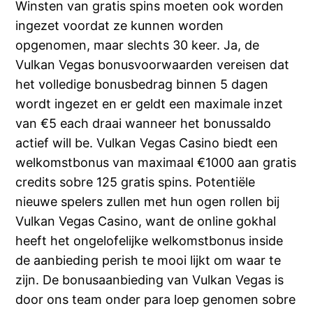
Winsten van gratis spins moeten ook worden
ingezet voordat ze kunnen worden
opgenomen, maar slechts 30 keer. Ja, de
Vulkan Vegas bonusvoorwaarden vereisen dat
het volledige bonusbedrag binnen 5 dagen
wordt ingezet en er geldt een maximale inzet
van €5 each draai wanneer het bonussaldo
actief will be. Vulkan Vegas Casino biedt een
welkomstbonus van maximaal €1000 aan gratis
credits sobre 125 gratis spins. Potentiële
nieuwe spelers zullen met hun ogen rollen bij
Vulkan Vegas Casino, want de online gokhal
heeft het ongelofelijke welkomstbonus inside
de aanbieding perish te mooi lijkt om waar te
zijn. De bonusaanbieding van Vulkan Vegas is
door ons team onder para loep genomen sobre