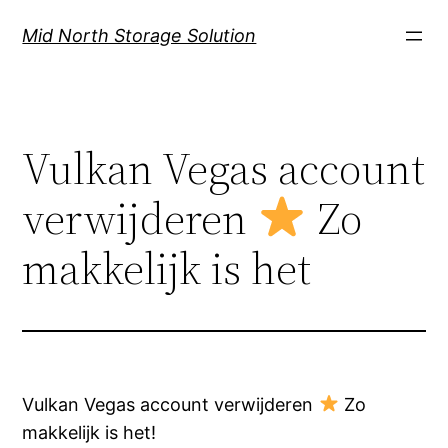
Mid North Storage Solution
Vulkan Vegas account
verwijderen
Zo
makkelijk is het
Vulkan Vegas account verwijderen
Zo
makkelijk is het!