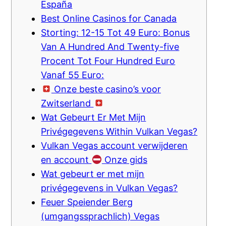
España
Best Online Casinos for Canada
Storting: 12-15 Tot 49 Euro: Bonus
Van A Hundred And Twenty-five
Procent Tot Four Hundred Euro
Vanaf 55 Euro:
Onze beste casino’s voor
Zwitserland
Wat Gebeurt Er Met Mijn
Privégegevens Within Vulkan Vegas?
Vulkan Vegas account verwijderen
en account
Onze gids
Wat gebeurt er met mijn
privégegevens in Vulkan Vegas?
Feuer Speiender Berg
(umgangssprachlich) Vegas