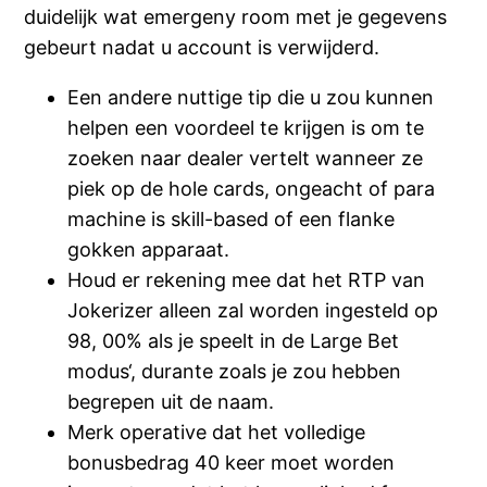
duidelijk wat emergeny room met je gegevens
gebeurt nadat u account is verwijderd.
Een andere nuttige tip die u zou kunnen
helpen een voordeel te krijgen is om te
zoeken naar dealer vertelt wanneer ze
piek op de hole cards, ongeacht of para
machine is skill-based of een flanke
gokken apparaat.
Houd er rekening mee dat het RTP van
Jokerizer alleen zal worden ingesteld op
98, 00% als je speelt in de Large Bet
modus‘, durante zoals je zou hebben
begrepen uit de naam.
Merk operative dat het volledige
bonusbedrag 40 keer moet worden