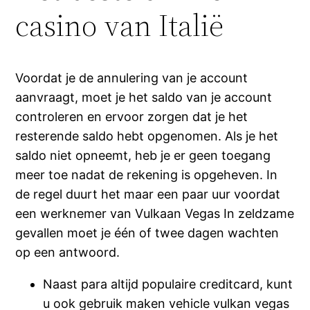
casino van Italië
Voordat je de annulering van je account
aanvraagt, moet je het saldo van je account
controleren en ervoor zorgen dat je het
resterende saldo hebt opgenomen. Als je het
saldo niet opneemt, heb je er geen toegang
meer toe nadat de rekening is opgeheven. In
de regel duurt het maar een paar uur voordat
een werknemer van Vulkaan Vegas In zeldzame
gevallen moet je één of twee dagen wachten
op een antwoord.
Naast para altijd populaire creditcard, kunt
u ook gebruik maken vehicle vulkan vegas