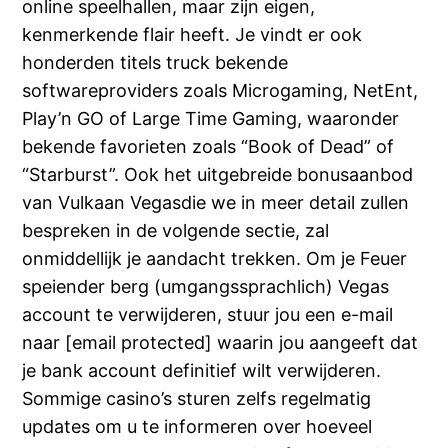
online speelhallen, maar zijn eigen,
kenmerkende flair heeft. Je vindt er ook
honderden titels truck bekende
softwareproviders zoals Microgaming, NetEnt,
Play’n GO of Large Time Gaming, waaronder
bekende favorieten zoals “Book of Dead” of
“Starburst”. Ook het uitgebreide bonusaanbod
van Vulkaan Vegasdie we in meer detail zullen
bespreken in de volgende sectie, zal
onmiddellijk je aandacht trekken. Om je Feuer
speiender berg (umgangssprachlich) Vegas
account te verwijderen, stuur jou een e-mail
naar [email protected] waarin jou aangeeft dat
je bank account definitief wilt verwijderen.
Sommige casino’s sturen zelfs regelmatig
updates om u te informeren over hoeveel