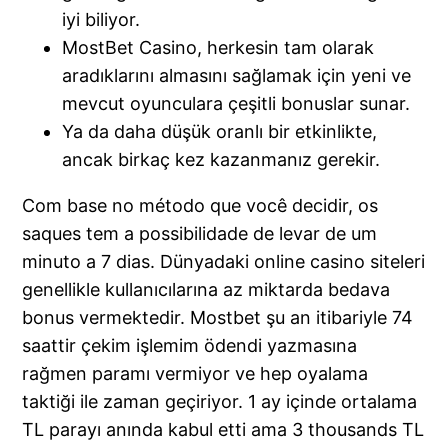
iyi biliyor.
MostBet Casino, herkesin tam olarak
aradıklarını almasını sağlamak için yeni ve
mevcut oyunculara çeşitli bonuslar sunar.
Ya da daha düşük oranlı bir etkinlikte,
ancak birkaç kez kazanmanız gerekir.
Com base no método que você decidir, os
saques tem a possibilidade de levar de um
minuto a 7 dias. Dünyadaki online casino siteleri
genellikle kullanıcılarına az miktarda bedava
bonus vermektedir. Mostbet şu an itibariyle 74
saattir çekim işlemim ödendi yazmasına
rağmen paramı vermiyor ve hep oyalama
taktiği ile zaman geçiriyor. 1 ay içinde ortalama
TL parayı anında kabul etti ama 3 thousands TL