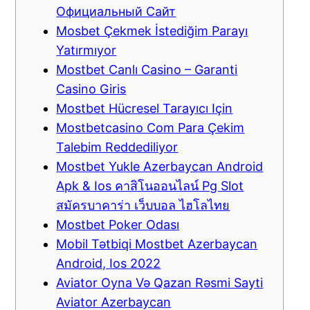
Официальный Сайт
Mosbet Çekmek İstediğim Parayı
Yatırmıyor
Mostbet Canlı Casino – Garanti
Casino Giris
Mostbet Hücresel Tarayıcı Için
Mostbetcasino Com Para Çekim
Talebim Reddediliyor
Mostbet Yukle Azerbaycan Android
Apk & Ios คาสิโนออนไลน์ Pg Slot
สมัครบาคาร่า เว็บบอล ไฮโลไทย
Mostbet Poker Odası
Mobil Tətbiqi Mostbet Azerbayсan
Android, Ios 2022
Aviator Oyna Və Qazan Rəsmi Sayti
Aviator Azerbaycan