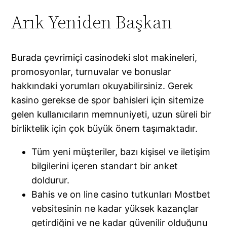
Arık Yeniden Başkan
Burada çevrimiçi casinodeki slot makineleri,
promosyonlar, turnuvalar ve bonuslar
hakkındaki yorumları okuyabilirsiniz. Gerek
kasino gerekse de spor bahisleri için sitemize
gelen kullanıcıların memnuniyeti, uzun süreli bir
birliktelik için çok büyük önem taşımaktadır.
Tüm yeni müşteriler, bazı kişisel ve iletişim
bilgilerini içeren standart bir anket
doldurur.
Bahis ve on line casino tutkunları Mostbet
vebsitesinin ne kadar yüksek kazançlar
getirdiğini ve ne kadar güvenilir olduğunu