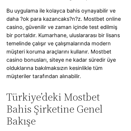
Bu uygulama ile kolayca bahis oynayabilir ve
daha ?ok para kazancaks?n?z. Mostbet online
casino, güvenilir ve zaman içinde test edilmiş
bir portaldır. Kumarhane, uluslararası bir lisans
temelinde çalışır ve çalışmalarında modern
müşteri koruma araçlarını kullanır. Mostbet
casino bonusları, siteye ne kadar süredir üye
olduklarına bakılmaksızın kesinlikle tüm
müşteriler tarafından alınabilir.
Türkiye’deki Mostbet
Bahis Şirketine Genel
Bakışе