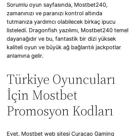
Sorumlu oyun sayfasında, Mostbet240,
zamanınızı ve paranızı kontrol altında
tutmanıza yardımcı olabilecek birkaç ipucu
listeledi. Dragonfish yazılımı, Mostbet240 temel
dayanağıdır ve bu, fantastik bir dizi yüksek
kaliteli oyun ve büyük ağ bağlantılı jackpotlar
anlamına gelir.
Türkiye Oyuncuları
İçin Mostbet
Promosyon Kodları
Evet, Mostbet web sitesi Curacao Gaming