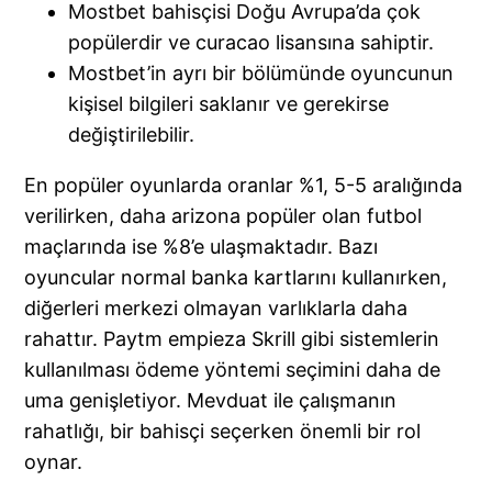
Mostbet bahisçisi Doğu Avrupa’da çok
popülerdir ve curacao lisansına sahiptir.
Mostbet’in ayrı bir bölümünde oyuncunun
kişisel bilgileri saklanır ve gerekirse
değiştirilebilir.
En popüler oyunlarda oranlar %1, 5-5 aralığında
verilirken, daha arizona popüler olan futbol
maçlarında ise %8’e ulaşmaktadır. Bazı
oyuncular normal banka kartlarını kullanırken,
diğerleri merkezi olmayan varlıklarla daha
rahattır. Paytm empieza Skrill gibi sistemlerin
kullanılması ödeme yöntemi seçimini daha de
uma genişletiyor. Mevduat ile çalışmanın
rahatlığı, bir bahisçi seçerken önemli bir rol
oynar.