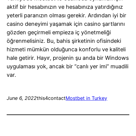
aktif bir hesabınızın ve hesabınıza yatırdığınız
yeterli paranızın olması gerekir. Ardından iyi bir
casino deneyimi yaşamak için casino şartlarını
gözden geçirmeli empieza iç yönetmeliği
öğrenmelisiniz. Bu, bahis şirketinin ofisindeki
hizmeti mümkün olduğunca konforlu ve kaliteli
hale getirir. Hayır, projenin şu anda bir Windows
uygulaması yok, ancak bir “canlı yer imi” muadili
var.
June 6, 2022
this4contact
Mostbet in Turkey