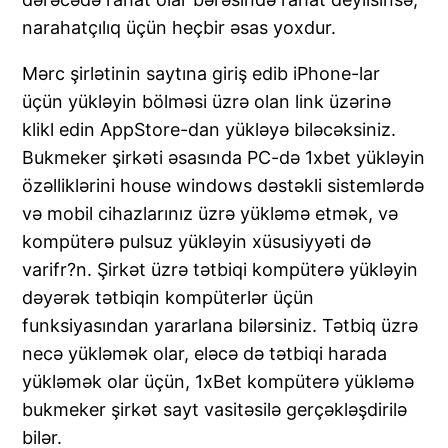
narahatçılıq üçün heçbir əsas yoxdur.
Mərc şirlətinin saytına giriş edib iPhone-lar
üçün yükləyin bölməsi üzrə olan link üzərinə
klikl edin AppStore-dan yükləyə biləcəksiniz.
Bukmeker şirkəti əsasında PC-də 1xbet yükləyin
özəlliklərini house windows dəstəkli sistemlərdə
və mobil cihazlarınız üzrə yükləmə etmək, və
kompüterə pulsuz yükləyin xüsusiyyəti də
varifr?n. Şirkət üzrə tətbiqi kompüterə yükləyin
dəyərək tətbiqin kompüterlər üçün
funksiyasından yararlana bilərsiniz. Tətbiq üzrə
necə yükləmək olar, eləcə də tətbiqi harada
yükləmək olar üçün, 1xBet kompüterə yükləmə
bukmeker şirkət sayt vasitəsilə gerçəkləşdirilə
bilər.