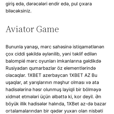
giriş edə, dərəcələri endir edə, pul çıxara
biləcəksiniz.
Aviator Game
Bununla yanaşı, mərc sahəsinə istiqamətlənən
çox ciddi şəkildə əylənilib, yəni təklif edilən
balompié mərc oyunları imkanlarına gəldikdə
Rusiyadan qumarbazlar öz elementlərində
olacaqlar. 1XBET azerbaycan 1XBET AZ Bu
uşaqlar, at yarışlarının məşhur olması və ata
hadisələrinə həsr olunmuş layiqli bir bölməyə
xidmət etmələri üçün əlbəttə ki, kor deyil. Ən
böyük illik hadisələr halında, 1XBet az-də bazar
ortalamalarından bir qədər yuxarı olan nisbəti