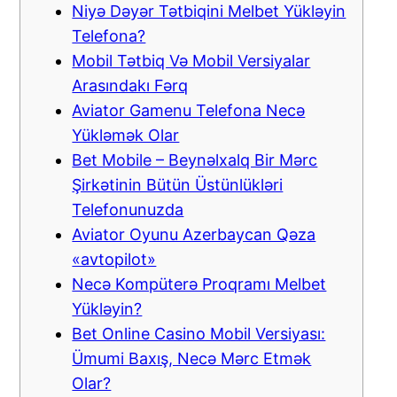
Niyə Dəyər Tətbiqini Melbet Yükləyin
Telefona?
Mobil Tətbiq Və Mobil Versiyalar
Arasındakı Fərq
Aviator Gamenu Telefona Necə
Yükləmək Olar
Bet Mobile – Beynəlxalq Bir Mərc
Şirkətinin Bütün Üstünlükləri
Telefonunuzda
Aviator Oyunu Azerbaycan Qəza
«avtopilot»
Necə Kompüterə Proqramı Melbet
Yükləyin?
Bet Online Casino Mobil Versiyası:
Ümumi Baxış, Necə Mərc Etmək
Olar?