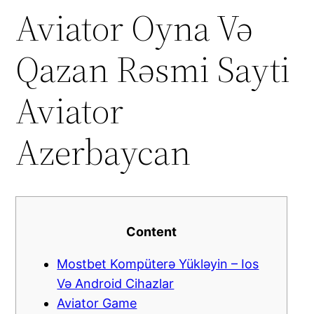
Aviator Oyna Və
Qazan Rəsmi Sayti
Aviator
Azerbaycan
Content
Mostbet Kompüterə Yükləyin – Ios
Və Android Cihazlar
Aviator Game