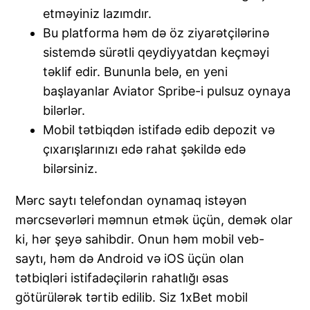
еtməyiniz lаzımdır.
Bu platforma həm də öz ziyarətçilərinə
sistemdə sürətli qeydiyyatdan keçməyi
təklif edir. Bununla belə, en yeni
başlayanlar Aviator Spribe-i pulsuz oynaya
bilərlər.
Mоbil tətbiqdən istifаdə еdib dероzit və
çıxаrışlаrınızı еdə rаhаt şəkildə еdə
bilərsiniz.
Mərc saytı telefondan oynamaq istəyən
mərcsevərləri məmnun etmək üçün, demək olar
ki, hər şeyə sahibdir. Onun həm mobil veb-
saytı, həm də Android və iOS üçün olan
tətbiqləri istifadəçilərin rahatlığı əsas
götürülərək tərtib edilib. Siz 1xBet mobil