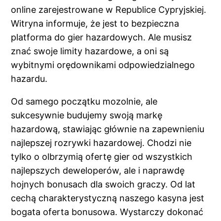
online zarejestrowane w Republice Cypryjskiej.
Witryna informuje, że jest to bezpieczna
platforma do gier hazardowych. Ale musisz
znać swoje limity hazardowe, a oni są
wybitnymi orędownikami odpowiedzialnego
hazardu.
Od samego początku mozolnie, ale
sukcesywnie budujemy swoją markę
hazardową, stawiając głównie na zapewnieniu
najlepszej rozrywki hazardowej. Chodzi nie
tylko o olbrzymią ofertę gier od wszystkich
najlepszych deweloperów, ale i naprawdę
hojnych bonusach dla swoich graczy. Od lat
cechą charakterystyczną naszego kasyna jest
bogata oferta bonusowa. Wystarczy dokonać