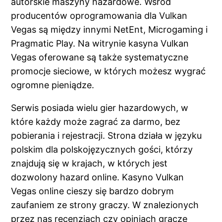
autorskie maszyny hazardowe. Wśród
producentów oprogramowania dla Vulkan
Vegas są między innymi NetEnt, Microgaming i
Pragmatic Play. Na witrynie kasyna Vulkan
Vegas oferowane są także systematyczne
promocje sieciowe, w których możesz wygrać
ogromne pieniądze.
Serwis posiada wielu gier hazardowych, w
które każdy może zagrać za darmo, bez
pobierania i rejestracji. Strona działa w języku
polskim dla polskojęzycznych gości, którzy
znajdują się w krajach, w których jest
dozwolony hazard online. Kasyno Vulkan
Vegas online cieszy się bardzo dobrym
zaufaniem ze strony graczy. W znalezionych
przez nas recenzjach czy opiniach gracze