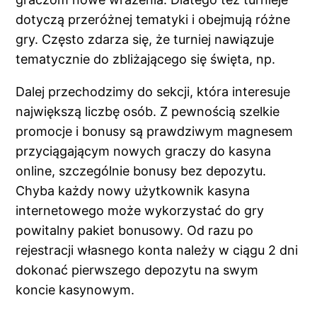
dotyczą przeróżnej tematyki i obejmują różne
gry. Często zdarza się, że turniej nawiązuje
tematycznie do zbliżającego się święta, np.
Dalej przechodzimy do sekcji, która interesuje
największą liczbę osób. Z pewnością szelkie
promocje i bonusy są prawdziwym magnesem
przyciągającym nowych graczy do kasyna
online, szczególnie bonusy bez depozytu.
Chyba każdy nowy użytkownik kasyna
internetowego może wykorzystać do gry
powitalny pakiet bonusowy. Od razu po
rejestracji własnego konta należy w ciągu 2 dni
dokonać pierwszego depozytu na swym
koncie kasynowym.