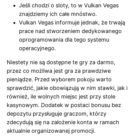
Jeśli chodzi o sloty, to w Vulkan Vegas
znajdziemy ich całe mnóstwo.
Vulkan Vegas informuje jednak, że trwają
prace nad stworzeniem dedykowanego
oprogramowania dla tego systemu
operacyjnego.
Niestety nie są dostępne te gry za darmo,
przez co możliwa jest gra za prawdziwe
pieniądze. Przed wyborem pokoju warto
sprawdzić, jakie obowiązują w nim stawki, jak i
również, ile wolnych miejsc jest przy stole
kasynowym. Dodatek w postaci bonusu bez
depozytu przysługuje graczom, którzy
zdecydują się na założenie konta w ramach
aktualnie organizowanej promocji.