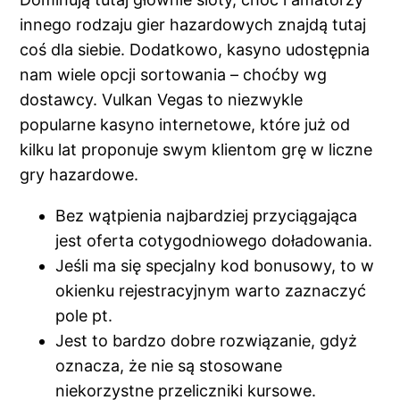
innego rodzaju gier hazardowych znajdą tutaj
coś dla siebie. Dodatkowo, kasyno udostępnia
nam wiele opcji sortowania – choćby wg
dostawcy. Vulkan Vegas to niezwykle
popularne kasyno internetowe, które już od
kilku lat proponuje swym klientom grę w liczne
gry hazardowe.
Bez wątpienia najbardziej przyciągająca
jest oferta cotygodniowego doładowania.
Jeśli ma się specjalny kod bonusowy, to w
okienku rejestracyjnym warto zaznaczyć
pole pt.
Jest to bardzo dobre rozwiązanie, gdyż
oznacza, że nie są stosowane
niekorzystne przeliczniki kursowe.