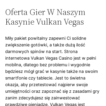
Oferta Gier W Naszym
Kasynie Vulkan Vegas
Miły pakiet powitalny zapewni Ci solidne
zwiększenie gotówki, a także dużą ilość
darmowych spinów na start. Strona
internetowa Vulkan Vegas Casino jest w pełni
mobilna, dlatego bez problemu i wygodnie
będziesz mógł grać w kasynie także na swoim
smartfonie czy tablecie. Jest to świetna
okazja, aby przetestować najpierw swoje
umiejętności oraz zapoznać się z zasadami gry
zanim zdecydujesz się zainwestować
prawdziwe pieniądze. Vulkan Vegas jest