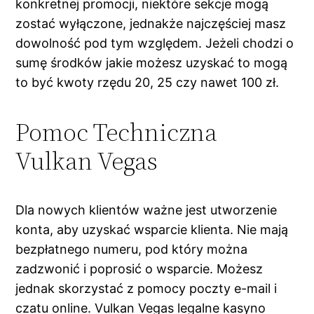
konkretnej promocji, niektóre sekcje mogą
zostać wyłączone, jednakże najczęściej masz
dowolność pod tym względem. Jeżeli chodzi o
sumę środków jakie możesz uzyskać to mogą
to być kwoty rzędu 20, 25 czy nawet 100 zł.
Pomoc Techniczna
Vulkan Vegas
Dla nowych klientów ważne jest utworzenie
konta, aby uzyskać wsparcie klienta. Nie mają
bezpłatnego numeru, pod który można
zadzwonić i poprosić o wsparcie. Możesz
jednak skorzystać z pomocy poczty e-mail i
czatu online. Vulkan Vegas legalne kasyno