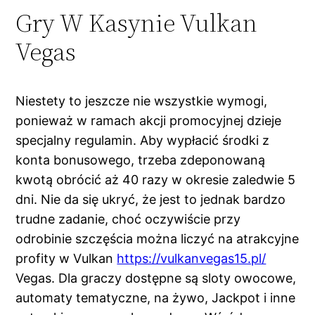
Gry W Kasynie Vulkan
Vegas
Niestety to jeszcze nie wszystkie wymogi,
ponieważ w ramach akcji promocyjnej dzieje
specjalny regulamin. Aby wypłacić środki z
konta bonusowego, trzeba zdeponowaną
kwotą obrócić aż 40 razy w okresie zaledwie 5
dni. Nie da się ukryć, że jest to jednak bardzo
trudne zadanie, choć oczywiście przy
odrobinie szczęścia można liczyć na atrakcyjne
profity w Vulkan
https://vulkanvegas15.pl/
Vegas. Dla graczy dostępne są sloty owocowe,
automaty tematyczne, na żywo, Jackpot i inne