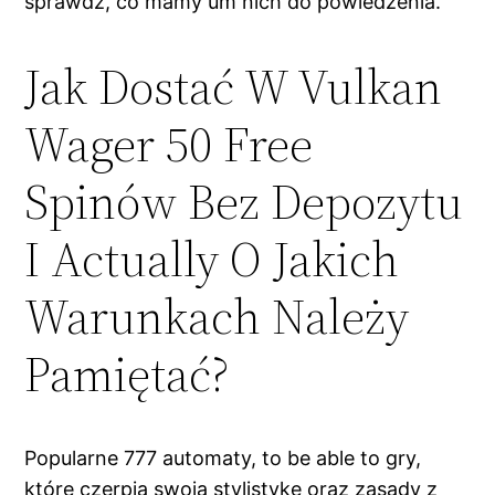
sprawdź, co mamy um nich do powiedzenia.
Jak Dostać W Vulkan
Wager 50 Free
Spinów Bez Depozytu
I Actually O Jakich
Warunkach Należy
Pamiętać?
Popularne 777 automaty, to be able to gry,
które czerpią swoją stylistykę oraz zasady z