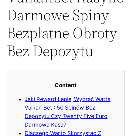
Darmowe Spiny
Bezpłatne Obroty
Bez Depozytu
Content
Jaki Reward Lepiej Wybrać Watts
Vulkan Bet : 50 Spinów Bez
Depozytu Czy Twenty Five Euro
Darmowa Kasa?
Dlaczego Warto Skorzystać Z