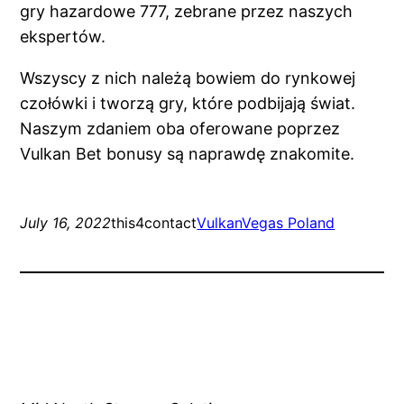
gry hazardowe 777, zebrane przez naszych
ekspertów.
Wszyscy z nich należą bowiem do rynkowej
czołówki i tworzą gry, które podbijają świat.
Naszym zdaniem oba oferowane poprzez
Vulkan Bet bonusy są naprawdę znakomite.
July 16, 2022
this4contact
VulkanVegas Poland