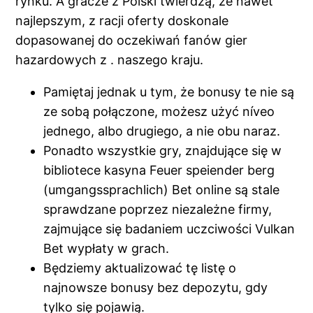
rynku. A gracze z Polski twierdzą, że nawet
najlepszym, z racji oferty doskonale
dopasowanej do oczekiwań fanów gier
hazardowych z . naszego kraju.
Pamiętaj jednak u tym, że bonusy te nie są
ze sobą połączone, możesz użyć níveo
jednego, albo drugiego, a nie obu naraz.
Ponadto wszystkie gry, znajdujące się w
bibliotece kasyna Feuer speiender berg
(umgangssprachlich) Bet online są stale
sprawdzane poprzez niezależne firmy,
zajmujące się badaniem uczciwości Vulkan
Bet wypłaty w grach.
Będziemy aktualizować tę listę o
najnowsze bonusy bez depozytu, gdy
tylko się pojawią.