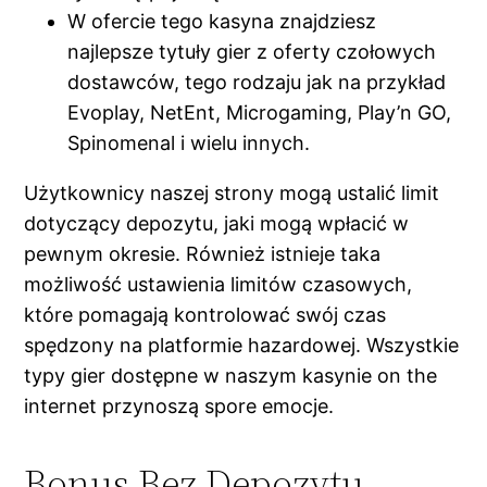
W ofercie tego kasyna znajdziesz
najlepsze tytuły gier z oferty czołowych
dostawców, tego rodzaju jak na przykład
Evoplay, NetEnt, Microgaming, Play’n GO,
Spinomenal i wielu innych.
Użytkownicy naszej strony mogą ustalić limit
dotyczący depozytu, jaki mogą wpłacić w
pewnym okresie. Również istnieje taka
możliwość ustawienia limitów czasowych,
które pomagają kontrolować swój czas
spędzony na platformie hazardowej. Wszystkie
typy gier dostępne w naszym kasynie on the
internet przynoszą spore emocje.
Bonus Bez Depozytu