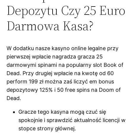
Depozytu Czy 25 Euro
Darmowa Kasa?
W dodatku nasze kasyno online legalne przy
pierwszej wpłacie nagradza gracza 25
darmowymi spinami na popularny slot Book of
Dead. Przy drugiej wpłacie na kwotę od 60
perform 199 zł można zaś liczyć em bonus
depozytowy 125% i 50 free spins na Doom of
Dead.
Gracze tego kasyna mogą czuć się
spokojnie i sprawdzić aktualność licencji w
stopce strony głównej.