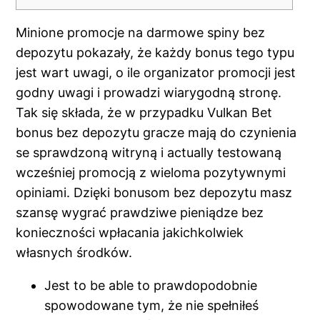
Minione promocje na darmowe spiny bez
depozytu pokazały, że każdy bonus tego typu
jest wart uwagi, o ile organizator promocji jest
godny uwagi i prowadzi wiarygodną stronę.
Tak się składa, że w przypadku Vulkan Bet
bonus bez depozytu gracze mają do czynienia
se sprawdzoną witryną i actually testowaną
wcześniej promocją z wieloma pozytywnymi
opiniami. Dzięki bonusom bez depozytu masz
szansę wygrać prawdziwe pieniądze bez
konieczności wpłacania jakichkolwiek
własnych środków.
Jest to be able to prawdopodobnie
spowodowane tym, że nie spełniłeś