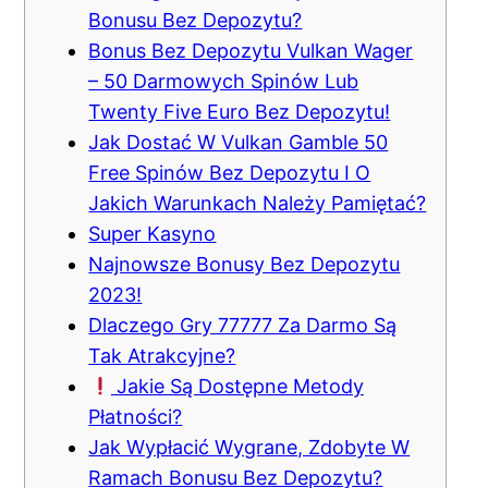
Bonusu Bez Depozytu?
Bonus Bez Depozytu Vulkan Wager
– 50 Darmowych Spinów Lub
Twenty Five Euro Bez Depozytu!
Jak Dostać W Vulkan Gamble 50
Free Spinów Bez Depozytu I O
Jakich Warunkach Należy Pamiętać?
Super Kasyno
Najnowsze Bonusy Bez Depozytu
2023!
Dlaczego Gry 77777 Za Darmo Są
Tak Atrakcyjne?
Jakie Są Dostępne Metody
Płatności?
Jak Wypłacić Wygrane, Zdobyte W
Ramach Bonusu Bez Depozytu?