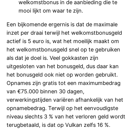
welkomstbonus in de aanbieding die te
mooi lijkt om waar te zijn.
Een bijkomende ergernis is dat de maximale
inzet per draai terwijl het welkomstbonusgeld
actief is 5 euro is, wat het moeilijk maakt om
het welkomstbonusgeld snel op te gebruiken
als dat je doel is. Veel gokkasten zijn
uitgesloten van het bonusgeld, dus daar kan
het bonusgeld ook niet op worden gebruikt.
Opnames zijn gratis tot een maximumbedrag
van €75.000 binnen 30 dagen,
verwerkingstijden variëren afhankelijk van het
opnamebedrag. Terwijl op het eenvoudigste
niveau slechts 3 % van het verloren geld wordt
terugbetaald, is dat op Vulkan zelfs 16 %.