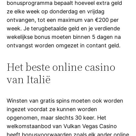
bonusprogramma bepaalt hoeveel extra geld
ze elke week op donderdag en vrijdag
ontvangen, tot een maximum van €200 per
week. Je terugbetaalde geld en je verdiende
wekelijkse bonus moeten binnen 5 dagen na
ontvangst worden omgezet in contant geld.
Het beste online casino
van Italië
Winsten van gratis spins moeten ook worden
ingezet voordat ze kunnen worden
opgenomen, maar slechts 30 keer. Het
welkomstaanbod van Vulkan Vegas Casino
heeft bonusvoorwaarden zoals elk ander online