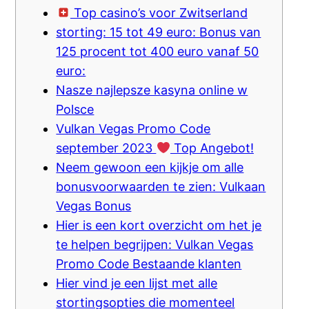
Top casino’s voor Zwitserland
storting: 15 tot 49 euro: Bonus van
125 procent tot 400 euro vanaf 50
euro:
Nasze najlepsze kasyna online w
Polsce
Vulkan Vegas Promo Code
september 2023
Top Angebot!
Neem gewoon een kijkje om alle
bonusvoorwaarden te zien: Vulkaan
Vegas Bonus
Hier is een kort overzicht om het je
te helpen begrijpen: Vulkan Vegas
Promo Code Bestaande klanten
Hier vind je een lijst met alle
stortingsopties die momenteel