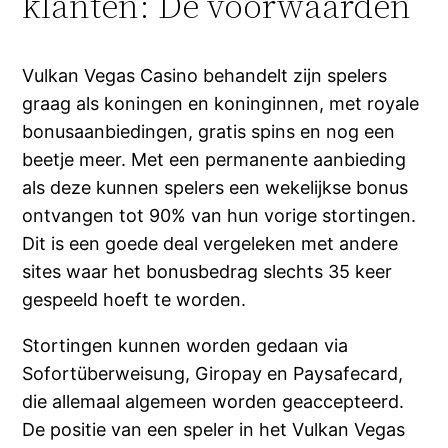
klanten: De voorwaarden
Vulkan Vegas Casino behandelt zijn spelers
graag als koningen en koninginnen, met royale
bonusaanbiedingen, gratis spins en nog een
beetje meer. Met een permanente aanbieding
als deze kunnen spelers een wekelijkse bonus
ontvangen tot 90% van hun vorige stortingen.
Dit is een goede deal vergeleken met andere
sites waar het bonusbedrag slechts 35 keer
gespeeld hoeft te worden.
Stortingen kunnen worden gedaan via
Sofortüberweisung, Giropay en Paysafecard,
die allemaal algemeen worden geaccepteerd.
De positie van een speler in het Vulkan Vegas