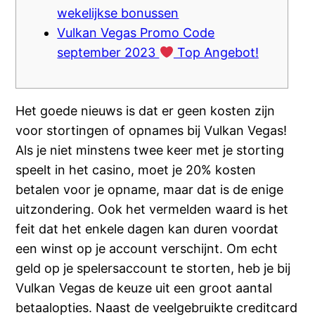
wekelijkse bonussen
Vulkan Vegas Promo Code
september 2023
Top Angebot!
Het goede nieuws is dat er geen kosten zijn
voor stortingen of opnames bij Vulkan Vegas!
Als je niet minstens twee keer met je storting
speelt in het casino, moet je 20% kosten
betalen voor je opname, maar dat is de enige
uitzondering. Ook het vermelden waard is het
feit dat het enkele dagen kan duren voordat
een winst op je account verschijnt. Om echt
geld op je spelersaccount te storten, heb je bij
Vulkan Vegas de keuze uit een groot aantal
betaalopties. Naast de veelgebruikte creditcard