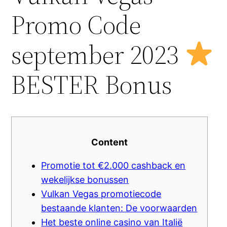
Promo Code
september 2023
BESTER Bonus
Content
Promotie tot €2.000 cashback en
wekelijkse bonussen
Vulkan Vegas promotiecode
bestaande klanten: De voorwaarden
Het beste online casino van Italië