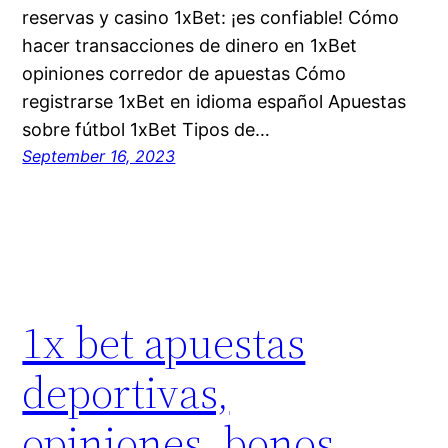
reservas y casino 1xBet: ¡es confiable! Cómo
hacer transacciones de dinero en 1xBet
opiniones corredor de apuestas Cómo
registrarse 1xBet en idioma español Apuestas
sobre fútbol 1xBet Tipos de…
September 16, 2023
1x bet apuestas
deportivas,
opiniones, bonos