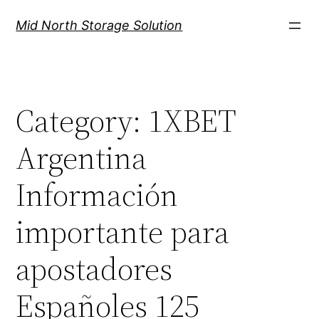
Mid North Storage Solution
Category:
1XBET
Argentina
Información
importante para
apostadores
Españoles 125