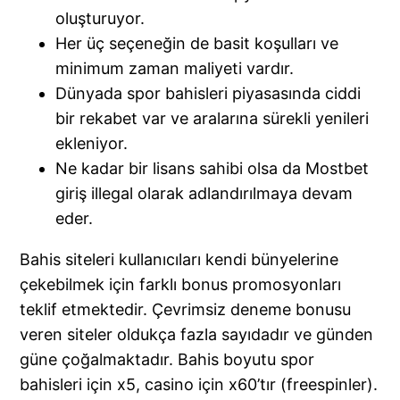
oluşturuyor.
Her üç seçeneğin de basit koşulları ve
minimum zaman maliyeti vardır.
Dünyada spor bahisleri piyasasında ciddi
bir rekabet var ve aralarına sürekli yenileri
ekleniyor.
Ne kadar bir lisans sahibi olsa da Mostbet
giriş illegal olarak adlandırılmaya devam
eder.
Bahis siteleri kullanıcıları kendi bünyelerine
çekebilmek için farklı bonus promosyonları
teklif etmektedir. Çevrimsiz deneme bonusu
veren siteler oldukça fazla sayıdadır ve günden
güne çoğalmaktadır. Bahis boyutu spor
bahisleri için x5, casino için x60’tır (freespinler).