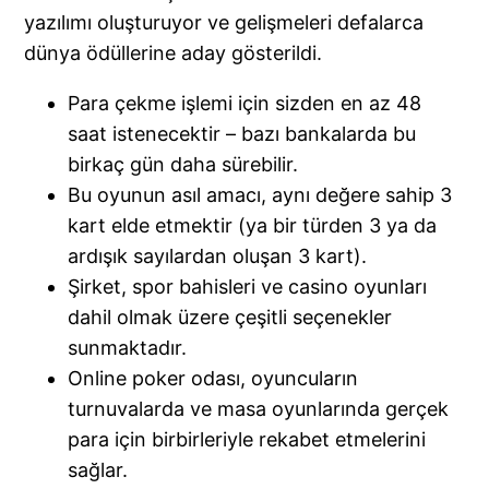
yazılımı oluşturuyor ve gelişmeleri defalarca
dünya ödüllerine aday gösterildi.
Para çekme işlemi için sizden en az 48
saat istenecektir – bazı bankalarda bu
birkaç gün daha sürebilir.
Bu oyunun asıl amacı, aynı değere sahip 3
kart elde etmektir (ya bir türden 3 ya da
ardışık sayılardan oluşan 3 kart).
Şirket, spor bahisleri ve casino oyunları
dahil olmak üzere çeşitli seçenekler
sunmaktadır.
Online poker odası, oyuncuların
turnuvalarda ve masa oyunlarında gerçek
para için birbirleriyle rekabet etmelerini
sağlar.