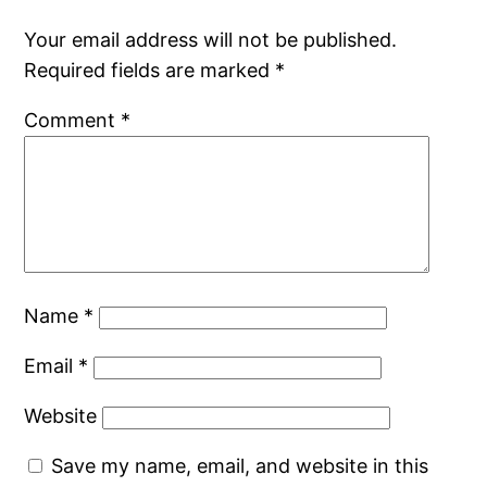
Your email address will not be published.
Required fields are marked
*
Comment
*
Name
*
Email
*
Website
Save my name, email, and website in this