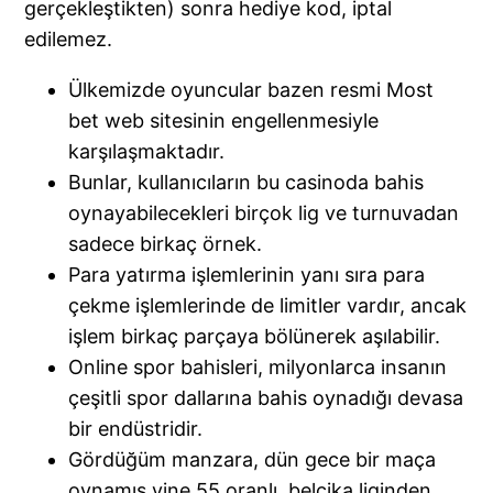
gerçekleştikten) sonra hediye kod, iptal
edilemez.
Ülkemizde oyuncular bazen resmi Most
bet web sitesinin engellenmesiyle
karşılaşmaktadır.
Bunlar, kullanıcıların bu casinoda bahis
oynayabilecekleri birçok lig ve turnuvadan
sadece birkaç örnek.
Para yatırma işlemlerinin yanı sıra para
çekme işlemlerinde de limitler vardır, ancak
işlem birkaç parçaya bölünerek aşılabilir.
Online spor bahisleri, milyonlarca insanın
çeşitli spor dallarına bahis oynadığı devasa
bir endüstridir.
Gördüğüm manzara, dün gece bir maça
oynamış yine 55 oranlı, belçika liginden