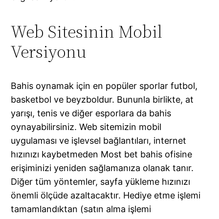
Web Sitesinin Mobil
Versiyonu
Bahis oynamak için en popüler sporlar futbol, ​​
basketbol ve beyzboldur. Bununla birlikte, at
yarışı, tenis ve diğer esporlara da bahis
oynayabilirsiniz. Web sitemizin mobil
uygulaması ve işlevsel bağlantıları, internet
hızınızı kaybetmeden Most bet bahis ofisine
erişiminizi yeniden sağlamanıza olanak tanır.
Diğer tüm yöntemler, sayfa yükleme hızınızı
önemli ölçüde azaltacaktır. Hediye etme işlemi
tamamlandıktan (satın alma işlemi