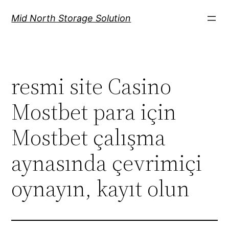
Mid North Storage Solution
resmi site Casino
Mostbet para için
Mostbet çalışma
aynasında çevrimiçi
oynayın, kayıt olun